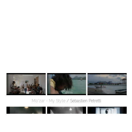
Mo'zar - My Style
/ Sébastien Petretti